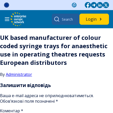
Skip
to
content
Search
Login
for:
UK based manufacturer of colour
coded syringe trays for anaesthetic
use in operating theatres requests
European distributors
By
Administrator
Залишити відповідь
Ваша e-mail адреса не оприлюднюватиметься.
Обов’язкові поля позначені
*
Коментар
*