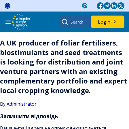
Skip
to
content
Search
Login
for:
A UK producer of foliar fertilisers,
biostimulants and seed treatments
is looking for distribution and joint
venture partners with an existing
complementary portfolio and expert
local cropping knowledge.
By
Administrator
Залишити відповідь
Ваша e-mail адреса не оприлюднюватиметься.