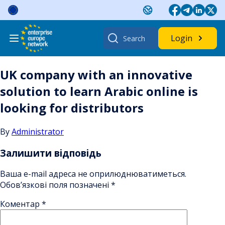
Skip
to
content
Search
Login
for:
UK company with an innovative
solution to learn Arabic online is
looking for distributors
By
Administrator
Залишити відповідь
Ваша e-mail адреса не оприлюднюватиметься.
Обов’язкові поля позначені
*
Коментар
*