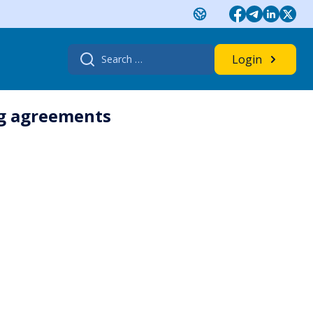
Search
Login
for:
ng agreements