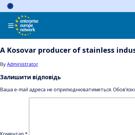
Skip
to
content
A Kosovar producer of stainless ind
By
Administrator
Залишити відповідь
Ваша e-mail адреса не оприлюднюватиметься.
Обов’язк
Коментар
*