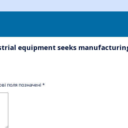
ustrial equipment seeks manufacturi
ові поля позначені
*