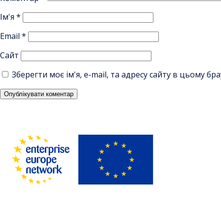
Ім'я
*
Email
*
Сайт
Зберегти моє ім'я, e-mail, та адресу сайту в цьому б