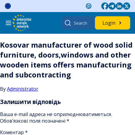
Skip
to
content
Search
Login
for:
Kosovar manufacturer of wood solid
furniture, doors,windows and other
wooden items offers manufacturing
and subcontracting
By
Administrator
Залишити відповідь
Ваша e-mail адреса не оприлюднюватиметься.
Обов’язкові поля позначені
*
Коментар
*