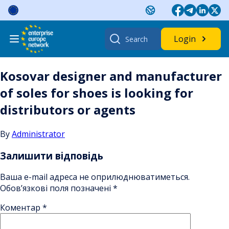
Skip
to
content
Search
Login
for:
Kosovar designer and manufacturer
of soles for shoes is looking for
distributors or agents
By
Administrator
Залишити відповідь
Ваша e-mail адреса не оприлюднюватиметься.
Обов’язкові поля позначені
*
Коментар
*