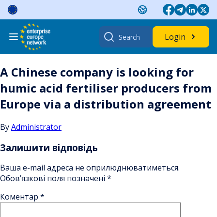
Skip
to
content
Search
Login
for:
A Chinese company is looking for
humic acid fertiliser producers from
Europe via a distribution agreement
By
Administrator
Залишити відповідь
Ваша e-mail адреса не оприлюднюватиметься.
Обов’язкові поля позначені
*
Коментар
*