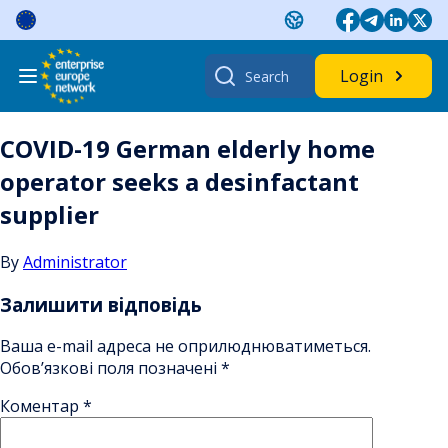
Skip
to
content
Search
Login
for:
COVID-19 German elderly home
operator seeks a desinfactant
supplier
By
Administrator
Залишити відповідь
Ваша e-mail адреса не оприлюднюватиметься.
Обов’язкові поля позначені
*
Коментар
*