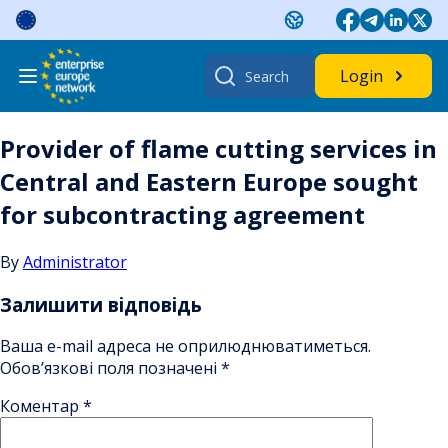
Skip
to
content
Search
Login
for:
Provider of flame cutting services in
Central and Eastern Europe sought
for subcontracting agreement
By
Administrator
Залишити відповідь
Ваша e-mail адреса не оприлюднюватиметься.
Обов’язкові поля позначені
*
Коментар
*