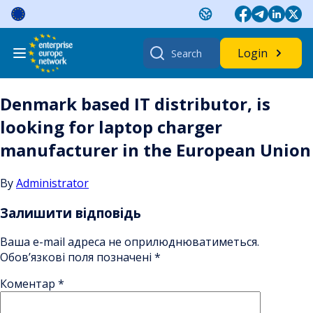
Skip
to
content
Search
Login
for:
Denmark based IT distributor, is
looking for laptop charger
manufacturer in the European Union
By
Administrator
Залишити відповідь
Ваша e-mail адреса не оприлюднюватиметься.
Обов’язкові поля позначені
*
Коментар
*