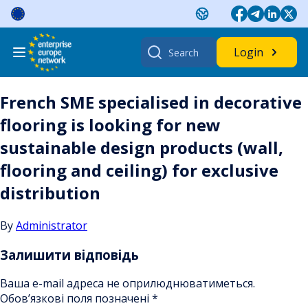
Skip
to
content
Search
Login
for:
French SME specialised in decorative
flooring is looking for new
sustainable design products (wall,
flooring and ceiling) for exclusive
distribution
By
Administrator
Залишити відповідь
Ваша e-mail адреса не оприлюднюватиметься.
Обов’язкові поля позначені
*