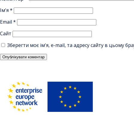
Ім'я
*
Email
*
Сайт
Зберегти моє ім'я, e-mail, та адресу сайту в цьому б