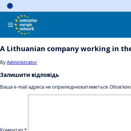
Skip
to
content
A Lithuanian company working in the 
By
Administrator
Залишити відповідь
Ваша e-mail адреса не оприлюднюватиметься.
Обов’язк
Коментар
*