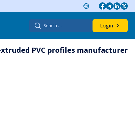
Search
Login
for:
 extruded PVC profiles manufacturer