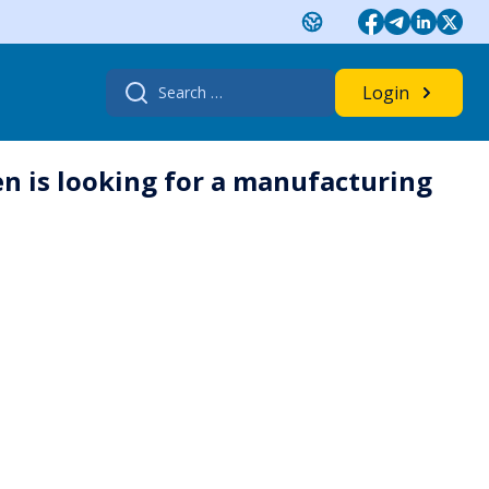
Search
Login
for:
n is looking for a manufacturing