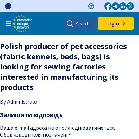
Skip
to
content
Search
Login
for:
Polish producer of pet accessories
(fabric kennels, beds, bags) is
looking for sewing factories
interested in manufacturing its
products
By
Administrator
Залишити відповідь
Ваша e-mail адреса не оприлюднюватиметься.
Обов’язкові поля позначені
*