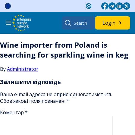
Skip
to
content
Search
Login
for:
Wine importer from Poland is
searching for sparkling wine in keg
By
Administrator
Залишити відповідь
Ваша e-mail адреса не оприлюднюватиметься.
Обов’язкові поля позначені
*
Коментар
*