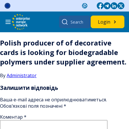
Skip
to
content
Search
Login
for:
Polish producer of of decorative
cards is looking for biodegradable
polymers under supplier agreement.
By
Administrator
Залишити відповідь
Ваша e-mail адреса не оприлюднюватиметься.
Обов’язкові поля позначені
*
Коментар
*