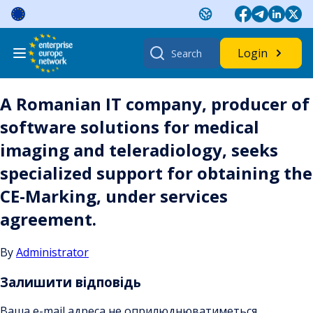
Skip
to
content
Search
Login
for:
A Romanian IT company, producer of
software solutions for medical
imaging and teleradiology, seeks
specialized support for obtaining the
CE-Marking, under services
agreement.
By
Administrator
Залишити відповідь
Ваша e-mail адреса не оприлюднюватиметься.