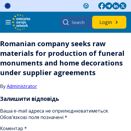
Skip
to
content
Search
Login
for:
Romanian company seeks raw
materials for production of funeral
monuments and home decorations
under supplier agreements
By
Administrator
Залишити відповідь
Ваша e-mail адреса не оприлюднюватиметься.
Обов’язкові поля позначені
*
Коментар
*