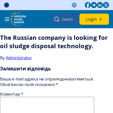
Skip
to
content
Search
Login
for:
The Russian company is looking for
oil sludge disposal technology.
By
Administrator
Залишити відповідь
Ваша e-mail адреса не оприлюднюватиметься.
Обов’язкові поля позначені
*
Коментар
*