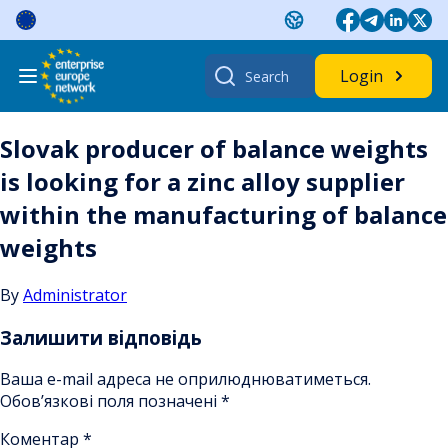
Skip
to
content
Search
Login
for:
Slovak producer of balance weights
is looking for a zinc alloy supplier
within the manufacturing of balance
weights
By
Administrator
Залишити відповідь
Ваша e-mail адреса не оприлюднюватиметься.
Обов’язкові поля позначені
*
Коментар
*