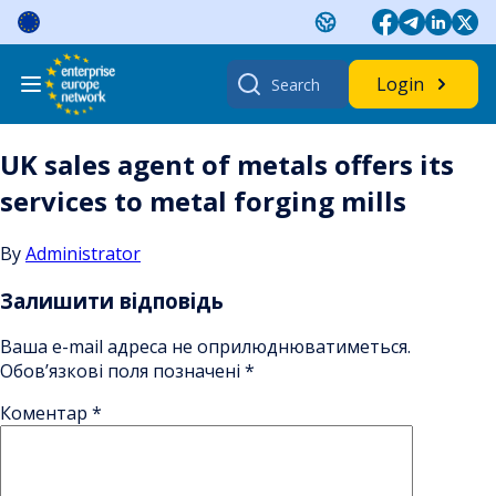
Skip
to
content
Search
Login
for:
UK sales agent of metals offers its
services to metal forging mills
By
Administrator
Залишити відповідь
Ваша e-mail адреса не оприлюднюватиметься.
Обов’язкові поля позначені
*
Коментар
*