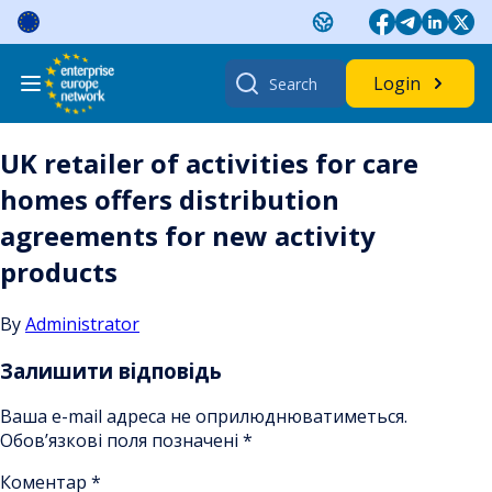
Skip
to
content
Search
Login
for:
UK retailer of activities for care
homes offers distribution
agreements for new activity
products
By
Administrator
Залишити відповідь
Ваша e-mail адреса не оприлюднюватиметься.
Обов’язкові поля позначені
*
Коментар
*