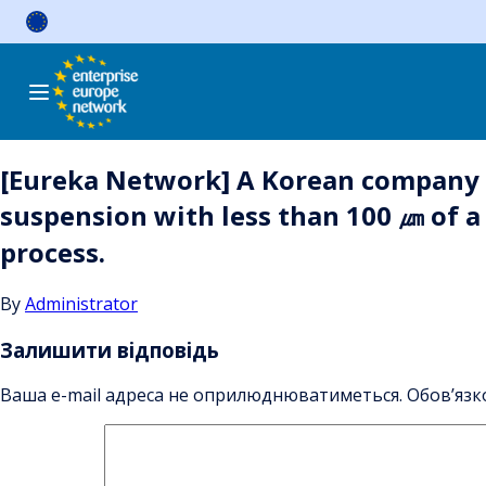
Skip
to
content
[Eureka Network] A Korean company is
suspension with less than 100 ㎛ of a
process.
By
Administrator
Залишити відповідь
Ваша e-mail адреса не оприлюднюватиметься.
Обов’язк