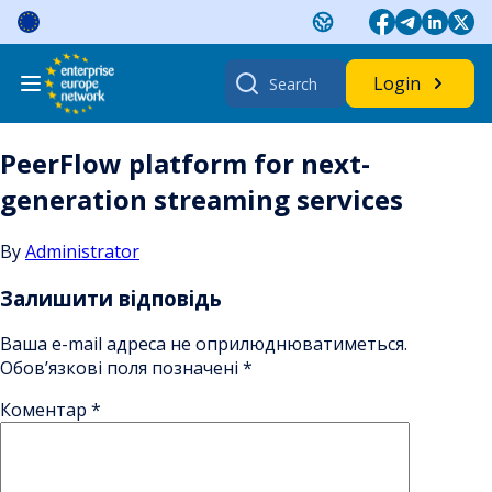
Skip
to
content
Search
Login
for:
PeerFlow platform for next-
generation streaming services
By
Administrator
Залишити відповідь
Ваша e-mail адреса не оприлюднюватиметься.
Обов’язкові поля позначені
*
Коментар
*