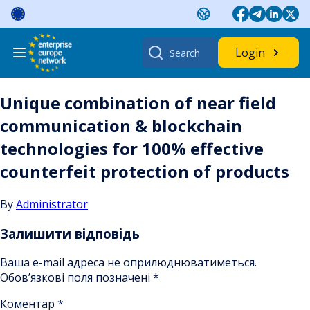
Skip
to
content
Search
Login
for:
Unique combination of near field
communication & blockchain
technologies for 100% effective
counterfeit protection of products
By
Administrator
Залишити відповідь
Ваша e-mail адреса не оприлюднюватиметься.
Обов’язкові поля позначені
*
Коментар
*