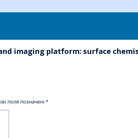
nd imaging platform: surface chemist
ові поля позначені
*