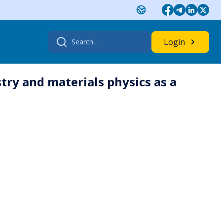
Search
Login
for:
ry and materials physics as a