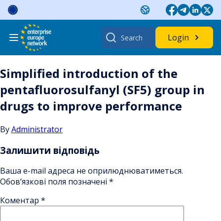
Skip
to
content
Search
Login
for:
Simplified introduction of the
pentafluorosulfanyl (SF5) group in
drugs to improve performance
By
Administrator
Залишити відповідь
Ваша e-mail адреса не оприлюднюватиметься.
Обов’язкові поля позначені
*
Коментар
*