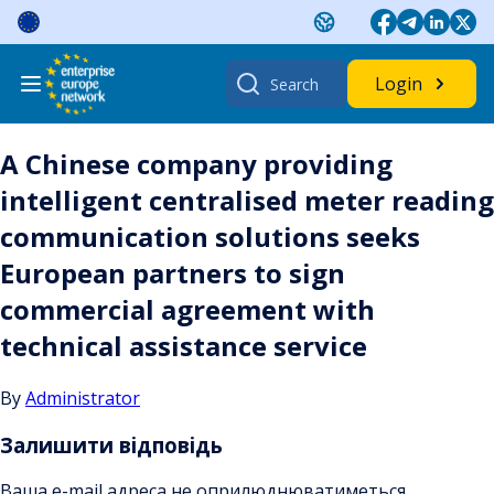
Skip
to
content
Search
Login
for:
A Chinese company providing
intelligent centralised meter reading
communication solutions seeks
European partners to sign
commercial agreement with
technical assistance service
By
Administrator
Залишити відповідь
Ваша e-mail адреса не оприлюднюватиметься.