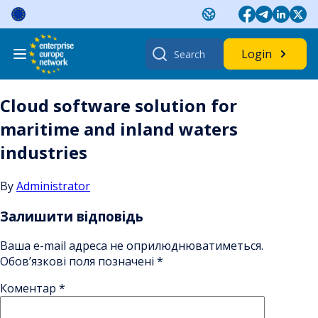
Skip
to
content
Search
Login
for:
Cloud software solution for
maritime and inland waters
industries
By
Administrator
Залишити відповідь
Ваша e-mail адреса не оприлюднюватиметься.
Обов’язкові поля позначені
*
Коментар
*