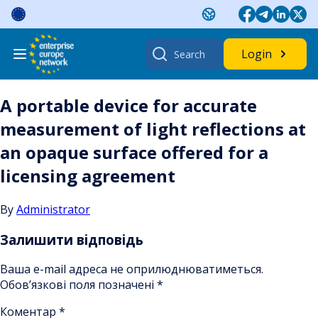
Skip
to
content
Search
Login
for:
A portable device for accurate
measurement of light reflections at
an opaque surface offered for a
licensing agreement
By
Administrator
Залишити відповідь
Ваша e-mail адреса не оприлюднюватиметься.
Обов’язкові поля позначені
*
Коментар
*