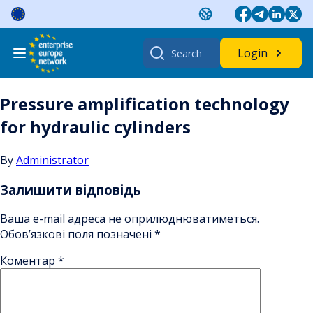
Skip
to
content
Search
Login
for:
Pressure amplification technology
for hydraulic cylinders
By
Administrator
Залишити відповідь
Ваша e-mail адреса не оприлюднюватиметься.
Обов’язкові поля позначені
*
Коментар
*