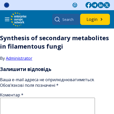
Skip
to
content
Search
Login
for:
Synthesis of secondary metabolites
in filamentous fungi
By
Administrator
Залишити відповідь
Ваша e-mail адреса не оприлюднюватиметься.
Обов’язкові поля позначені
*
Коментар
*