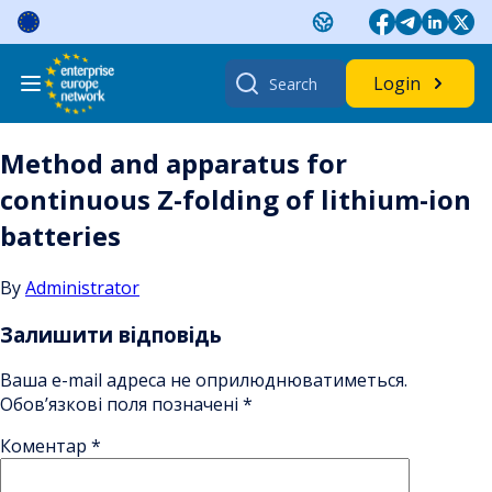
Skip
to
content
Search
Login
for:
Method and apparatus for
continuous Z-folding of lithium-ion
batteries
By
Administrator
Залишити відповідь
Ваша e-mail адреса не оприлюднюватиметься.
Обов’язкові поля позначені
*
Коментар
*