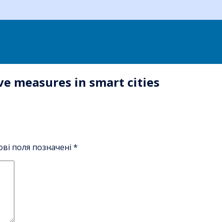
ve measures in smart cities
ові поля позначені
*