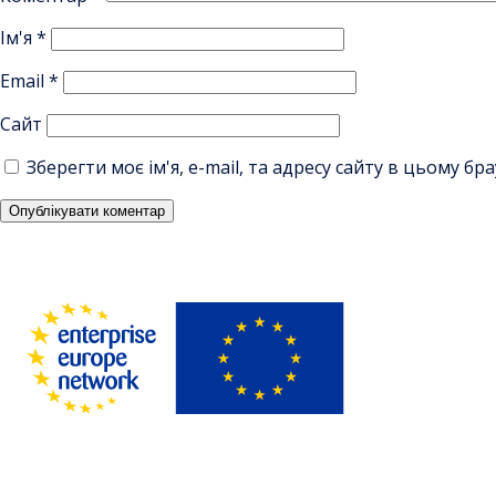
Ім'я
*
Email
*
Сайт
Зберегти моє ім'я, e-mail, та адресу сайту в цьому б