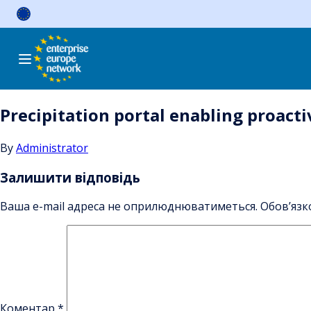
Skip
to
content
Precipitation portal enabling proacti
By
Administrator
Залишити відповідь
Ваша e-mail адреса не оприлюднюватиметься.
Обов’язк
Коментар
*