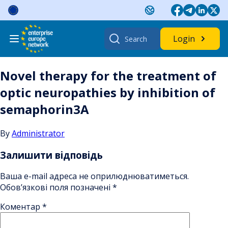
Skip
to
content
Search
Login
for:
Novel therapy for the treatment of
optic neuropathies by inhibition of
semaphorin3A
By
Administrator
Залишити відповідь
Ваша e-mail адреса не оприлюднюватиметься.
Обов’язкові поля позначені
*
Коментар
*