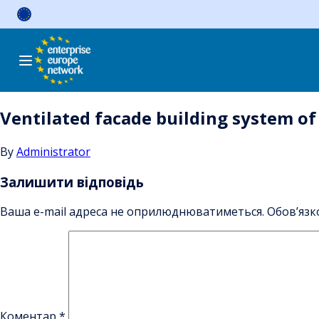
Skip
to
content
Ventilated facade building system of
By
Administrator
Залишити відповідь
Ваша e-mail адреса не оприлюднюватиметься.
Обов’язк
Коментар
*