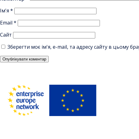
Ім'я
*
Email
*
Сайт
Зберегти моє ім'я, e-mail, та адресу сайту в цьому б