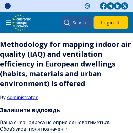
Skip
to
content
Search
Login
for:
Methodology for mapping indoor air
quality (IAQ) and ventilation
efficiency in European dwellings
(habits, materials and urban
environment) is offered
By
Administrator
Залишити відповідь
Ваша e-mail адреса не оприлюднюватиметься.
Обов’язкові поля позначені
*