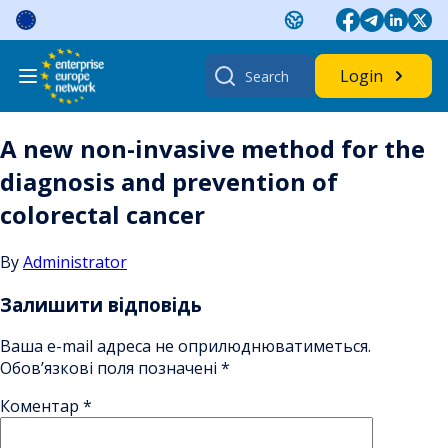
Skip
to
content
Search
Login
for:
A new non-invasive method for the
diagnosis and prevention of
colorectal cancer
By
Administrator
Залишити відповідь
Ваша e-mail адреса не оприлюднюватиметься.
Обов’язкові поля позначені
*
Коментар
*