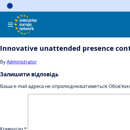
Skip
to
content
Innovative unattended presence cont
By
Administrator
Залишити відповідь
Ваша e-mail адреса не оприлюднюватиметься.
Обов’язк
Коментар
*