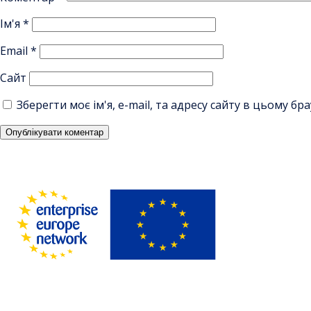
Ім'я
*
Email
*
Сайт
Зберегти моє ім'я, e-mail, та адресу сайту в цьому б