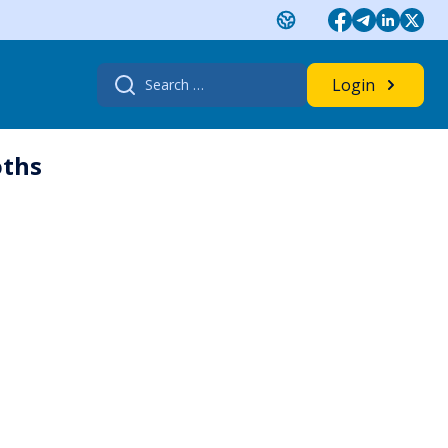
Search
Login
for:
oths