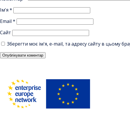
Ім'я
*
Email
*
Сайт
Зберегти моє ім'я, e-mail, та адресу сайту в цьому б