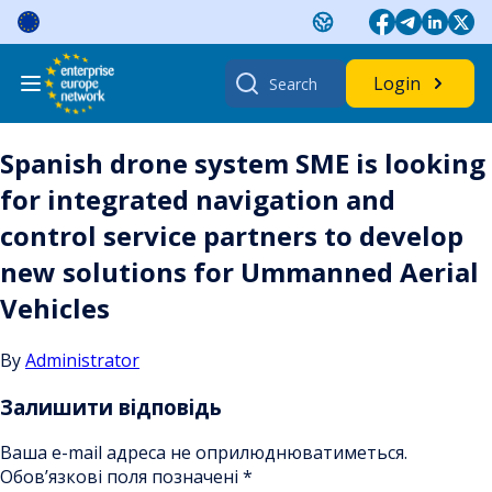
Skip
to
content
Search
Login
for:
Spanish drone system SME is looking
for integrated navigation and
control service partners to develop
new solutions for Ummanned Aerial
Vehicles
By
Administrator
Залишити відповідь
Ваша e-mail адреса не оприлюднюватиметься.
Обов’язкові поля позначені
*