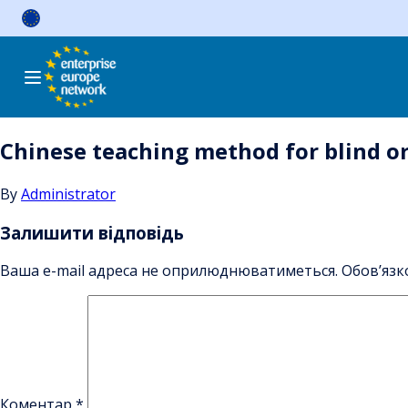
Skip
to
content
Chinese teaching method for blind or
By
Administrator
Залишити відповідь
Ваша e-mail адреса не оприлюднюватиметься.
Обов’язк
Коментар
*