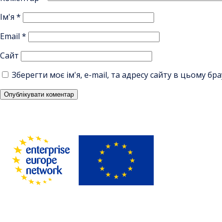
Ім'я
*
Email
*
Сайт
Зберегти моє ім'я, e-mail, та адресу сайту в цьому б