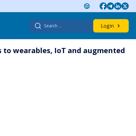
Search
Login
for:
ks to wearables, IoT and augmented