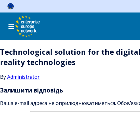
Skip
to
content
Technological solution for the digi
reality technologies
By
Administrator
Залишити відповідь
Ваша e-mail адреса не оприлюднюватиметься.
Обов’язк