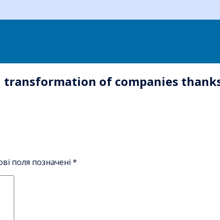
tal transformation of companies than
ові поля позначені
*