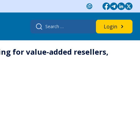
Search
Login
for:
ing for value-added resellers,