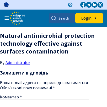
Skip
to
content
Search
Login
for:
Natural antimicrobial protection
technology effective against
surfaces contamination
By
Administrator
Залишити відповідь
Ваша e-mail адреса не оприлюднюватиметься.
Обов’язкові поля позначені
*
Коментар
*