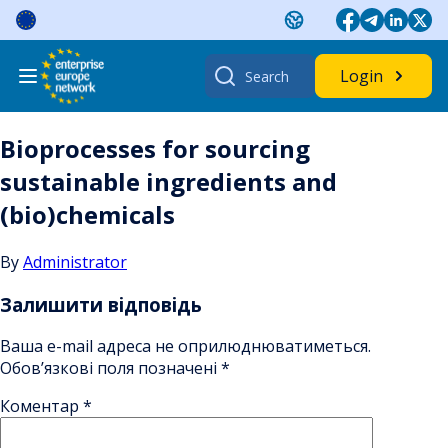
Skip
to
content
Search
Login
for:
Bioprocesses for sourcing
sustainable ingredients and
(bio)chemicals
By
Administrator
Залишити відповідь
Ваша e-mail адреса не оприлюднюватиметься.
Обов’язкові поля позначені
*
Коментар
*