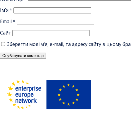
Ім'я
*
Email
*
Сайт
Зберегти моє ім'я, e-mail, та адресу сайту в цьому б