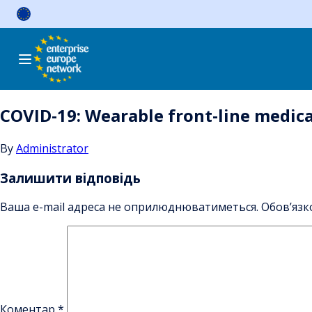
Skip
to
content
COVID-19: Wearable front-line medic
By
Administrator
Залишити відповідь
Ваша e-mail адреса не оприлюднюватиметься.
Обов’язк
Коментар
*