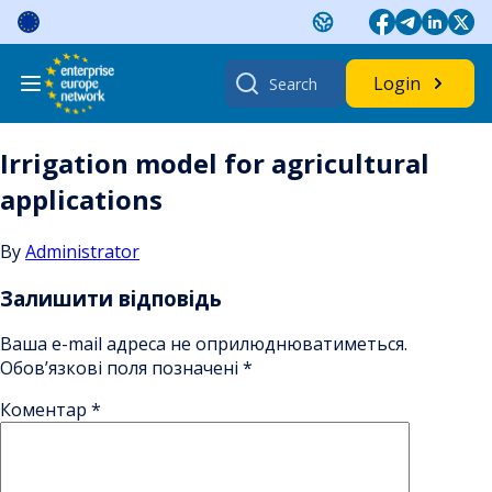
Skip
to
content
Search
Login
for:
Irrigation model for agricultural
applications
By
Administrator
Залишити відповідь
Ваша e-mail адреса не оприлюднюватиметься.
Обов’язкові поля позначені
*
Коментар
*