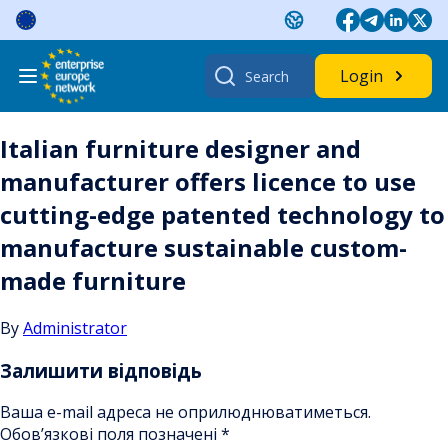
Skip
to
content
Search
Login
for:
Italian furniture designer and
manufacturer offers licence to use
cutting-edge patented technology to
manufacture sustainable custom-
made furniture
By
Administrator
Залишити відповідь
Ваша e-mail адреса не оприлюднюватиметься.
Обов’язкові поля позначені
*