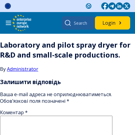
Skip
to
content
Search
Login
for:
Laboratory and pilot spray dryer for
R&D and small-scale productions.
By
Administrator
Залишити відповідь
Ваша e-mail адреса не оприлюднюватиметься.
Обов’язкові поля позначені
*
Коментар
*